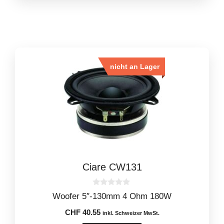
nicht an Lager
Ciare CW131
0
Woofer 5″-130mm 4 Ohm 180W
o
u
CHF
40.55
t
inkl. Schweizer MwSt.
o