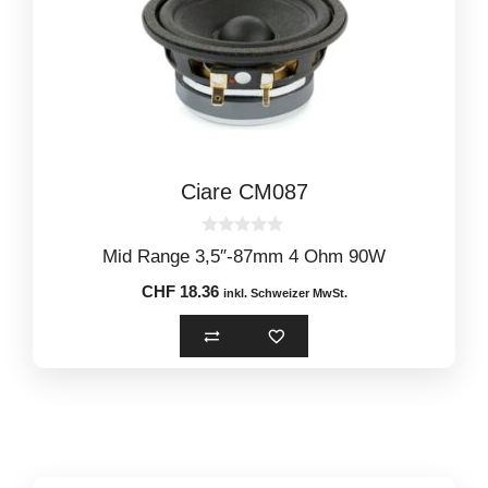
Ciare CM087
0
Mid Range 3,5″-87mm 4 Ohm 90W
o
u
CHF
18.36
t
inkl. Schweizer MwSt.
o
f
5