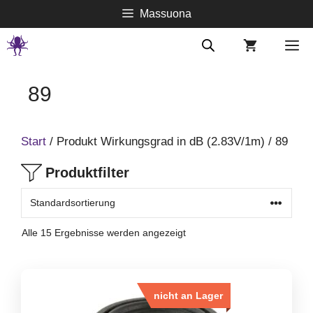
Springe
Massuona
zum
Inhalt
M
89
Start
/ Produkt Wirkungsgrad in dB (2.83V/1m) / 89
Produktfilter
Alle 15 Ergebnisse werden angezeigt
nicht an Lager