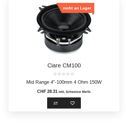
nicht an Lager
Ciare CM100
0
Mid Range 4″-100mm 4 Ohm 150W
o
u
CHF
28.31
t
inkl. Schweizer MwSt.
o
f
5