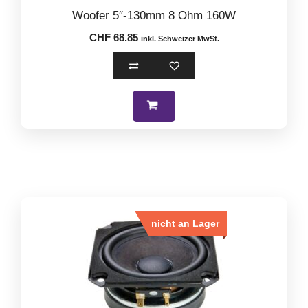
0
Woofer 5″-130mm 8 Ohm 160W
o
u
CHF
68.85
t
inkl. Schweizer MwSt.
o
f
5
nicht an Lager