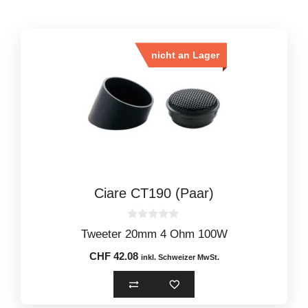
nicht an Lager
Ciare CT190 (Paar)
0
Tweeter 20mm 4 Ohm 100W
o
u
CHF
42.08
t
inkl. Schweizer MwSt.
o
f
5