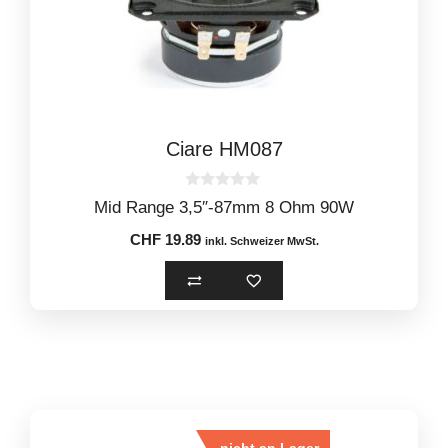
Ciare HM087
0
Mid Range 3,5″-87mm 8 Ohm 90W
o
u
CHF
19.89
t
inkl. Schweizer MwSt.
o
f
5