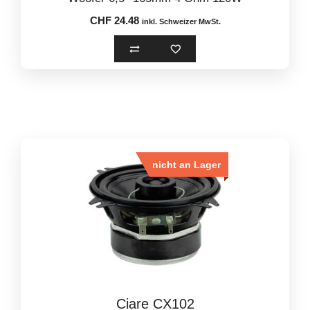
o
u
CHF
24.48
t
inkl. Schweizer MwSt.
o
f
5
nicht an Lager
Ciare CX102