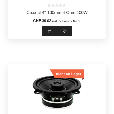
0
Coaxial 4″-100mm 4 Ohm 100W
o
u
CHF
39.02
t
inkl. Schweizer MwSt.
o
f
5
nicht an Lager