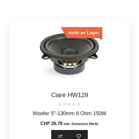
nicht an Lager
Ciare HW129
0
Woofer 5″-130mm 8 Ohm 150W
o
u
CHF
26.78
t
inkl. Schweizer MwSt.
o
f
5