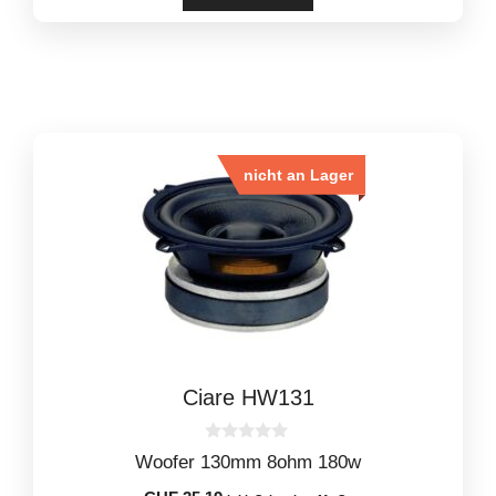
nicht an Lager
Ciare HW131
0
Woofer 130mm 8ohm 180w
o
u