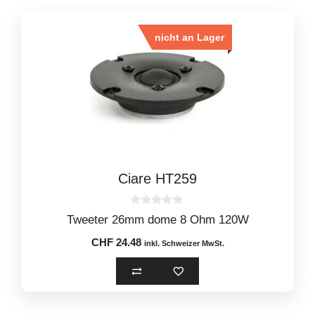
nicht an Lager
Ciare HT259
0
Tweeter 26mm dome 8 Ohm 120W
o
u
CHF
24.48
t
inkl. Schweizer MwSt.
o
f
5