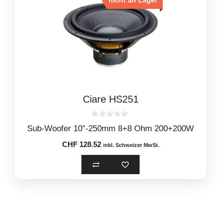
nicht an Lager
Ciare HS251
0
Sub-Woofer 10″-250mm 8+8 Ohm 200+200W
o
u
CHF
128.52
t
inkl. Schweizer MwSt.
o
f
5