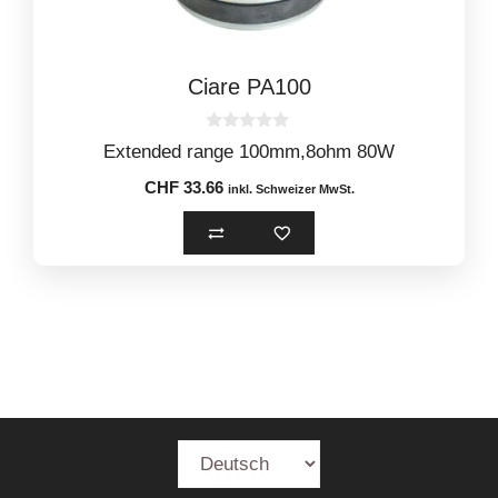
Ciare PA100
0
Extended range 100mm,8ohm 80W
o
u
CHF
33.66
t
inkl. Schweizer MwSt.
o
f
5