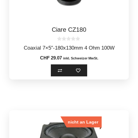
Ciare CZ180
0
Coaxial 7×5″-180x130mm 4 Ohm 100W
o
u
CHF
29.07
t
inkl. Schweizer MwSt.
o
f
5
nicht an Lager