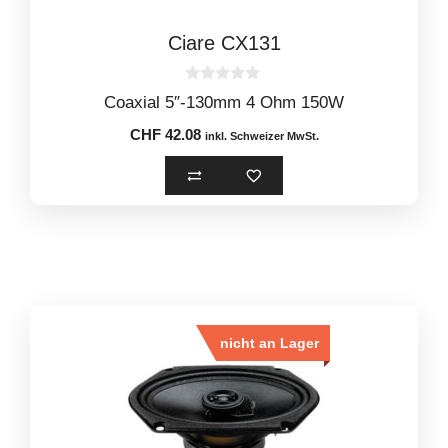
Ciare CX131
0
Coaxial 5″-130mm 4 Ohm 150W
o
u
CHF
42.08
t
inkl. Schweizer MwSt.
o
f
5
nicht an Lager