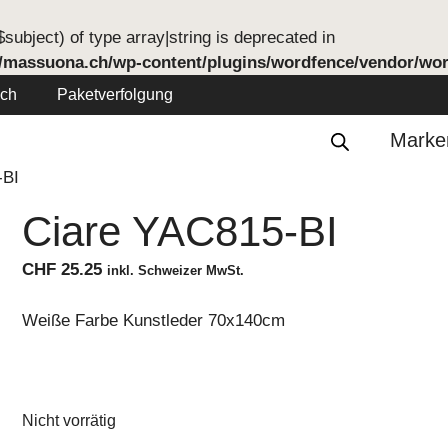
subject) of type array|string is deprecated in
/massuona.ch/wp-content/plugins/wordfence/vendor/word
ich
Paketverfolgung
Marke
-BI
Ciare YAC815-BI
CHF
25.25
inkl. Schweizer MwSt.
Weiße Farbe Kunstleder 70x140cm
Nicht vorrätig