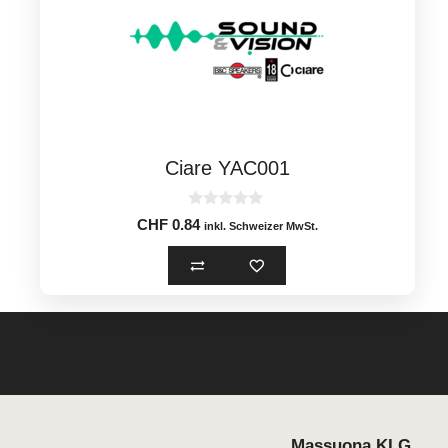
Ciare YAC001
0
CHF
0.84
inkl. Schweizer MwSt.
o
u
t
o
f
5
Massuona
KLG