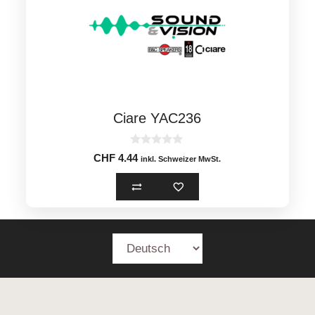
Ciare YAC236
0
CHF
4.44
inkl. Schweizer MwSt.
o
u
t
o
f
5