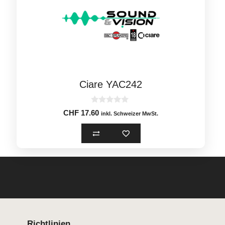
Ciare YAC242
0
CHF
17.60
inkl. Schweizer MwSt.
o
u
t
o
f
5
Richtlinien