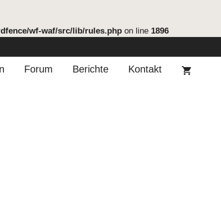
fence/wf-waf/src/lib/rules.php
on line
1896
n
Forum
Berichte
Kontakt