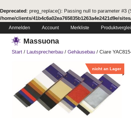
Deprecated
: preg_replace(): Passing null to parameter #3 ($
/home/clients/41b4c6a02ea765835b1263a4e2421d9e/sites
Springe
Anmelden
Account
Merkliste
Produktvergle
zum
Massuona
Inhalt
Start
/
Lautsprecherbau
/
Gehäusebau
/ Ciare YAC815
nicht an Lager