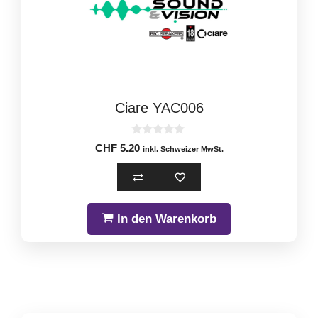
Ciare YAC006
0
CHF
5.20
inkl. Schweizer MwSt.
o
u
t
o
f
5
In den Warenkorb