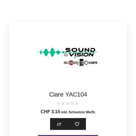
Ciare YAC104
0
CHF
3.14
inkl. Schweizer MwSt.
o
u
t
o
f
5