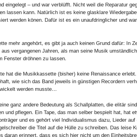
d eingelegt – und war verblüfft. Nicht weil die Reparatur geg
en lassen kann. Natürlich ist es keine glasklare Wiedergabe
siert werden könen. Dafür ist es ein unaufdringlicher und w
ette mehr angehört, es gibt ja auch keinen Grund dafür: In 
kt aus vergangenen Jahren, als man seine Musik umständli
m Fenster dröhnen zu lassen.
te hat die Musikkassette (bisher) keine Renaissance erlebt.
aft, wie sich das Band jeweils in günstigen Recordern verhe
ewickelt werden musste…
ine ganz andere Bedeutung als Schallplatten, die elitär sind
 und pflegen. Ein Tape, das man selber bespielt hat, hat e
Tonträger und es gehört viel Individualismus dazu, Lieder auf
schreiber die Titel auf die Hülle zu schreiben. Das leise K
es daran erinnert, dass es sich hier nicht um den Einheitsbr