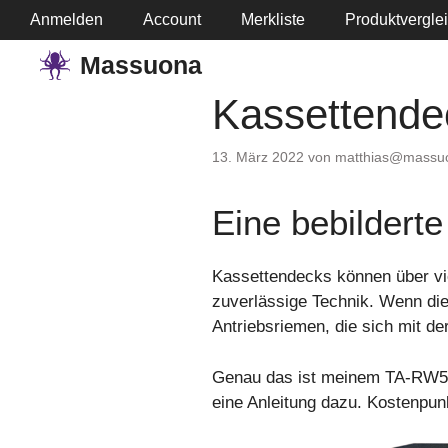
Springe
Anmelden
Account
Merkliste
Produktvergle
zum
Massuona
Inhalt
Kassettende
13. März 2022
von
matthias@massu
Eine bebilderte
Kassettendecks können über viel
zuverlässige Technik. Wenn die
Antriebsriemen, die sich mit de
Genau das ist meinem TA-RW50 p
eine Anleitung dazu. Kostenpun