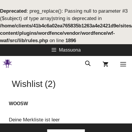
Deprecated
: preg_replace(): Passing null to parameter #3
($subject) of type array|string is deprecated in
/home/clients/41b4c6a02ea765835b1263a4e2421d9e/site
content/plugins/wordfence/vendor/wordfence/wf-
waf/src/lib/rules.php
on line
1896
Springe
Massuona
zum
Inhalt
M
Wishlist (2)
WOOSW
Deine Merkliste ist leer