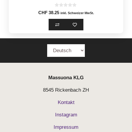
0
CHF
38.25
inkl. Schweizer MwSt.
o
u
t
o
f
5
Massuona
KLG
8545 Rickenbach ZH
Kontakt
Instagram
Impressum