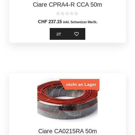
Ciare CPRA4-R CCA 50m
0
CHF
237.15
inkl. Schweizer MwSt.
o
u
t
o
f
5
nicht an Lager
Ciare CA0215RA 50m