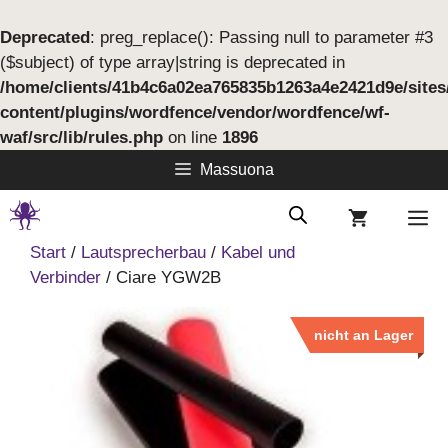
Deprecated
: preg_replace(): Passing null to parameter #3
($subject) of type array|string is deprecated in
/home/clients/41b4c6a02ea765835b1263a4e2421d9e/site
content/plugins/wordfence/vendor/wordfence/wf-
waf/src/lib/rules.php
on line
1896
Springe
Massuona
zum
Inhalt
M
Start
/
Lautsprecherbau
/
Kabel und
Verbinder
/ Ciare YGW2B
nicht an Lager