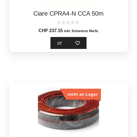
Ciare CPRA4-N CCA 50m
0
CHF
237.15
inkl. Schweizer MwSt.
o
u
t
o
f
5
nicht an Lager