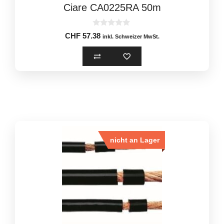
Ciare CA0225RA 50m
0
CHF
57.38
inkl. Schweizer MwSt.
o
u
t
o
f
5
nicht an Lager