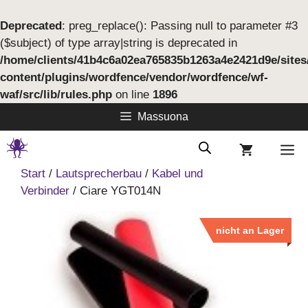
Deprecated
: preg_replace(): Passing null to parameter #3
($subject) of type array|string is deprecated in
/home/clients/41b4c6a02ea765835b1263a4e2421d9e/site
content/plugins/wordfence/vendor/wordfence/wf-
waf/src/lib/rules.php
on line
1896
Springe
Massuona
zum
Inhalt
M
Start
/
Lautsprecherbau
/
Kabel und
Verbinder
/ Ciare YGT014N
nicht an Lager