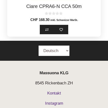
Ciare CPRA6-N CCA 50m
0
CHF
168.30
inkl. Schweizer MwSt.
o
u
t
o
f
5
Massuona
KLG
8545 Rickenbach ZH
Kontakt
Instagram