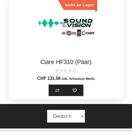
nicht an Lager
Ciare HF310 (Paar)
0
CHF
131.58
inkl. Schweizer MwSt.
o
u
t
o
f
5