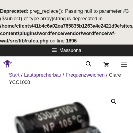
Deprecated
: preg_replace(): Passing null to parameter #3
($subject) of type array|string is deprecated in
/home/clients/41b4c6a02ea765835b1263a4e2421d9e/site
content/plugins/wordfence/vendor/wordfence/wf-
waf/src/lib/rules.php
on line
1896
Springe
Massuona
zum
Inhalt
M
Start
/
Lautsprecherbau
/
Frequenzweichen
/ Ciare
YCC1000