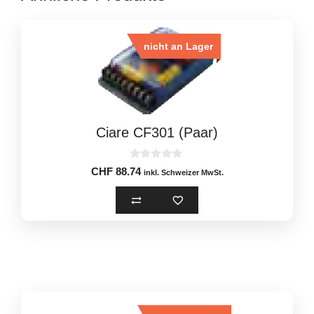
nicht an Lager
Ciare CF301 (Paar)
0
CHF
88.74
inkl. Schweizer MwSt.
o
u
t
o
f
5