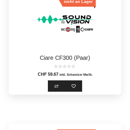
nicht an Lager
Ciare CF300 (Paar)
0
CHF
59.67
inkl. Schweizer MwSt.
o
u
t
o
f
5