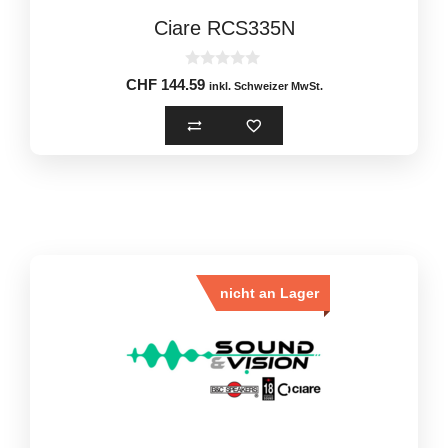
Ciare RCS335N
0
CHF
144.59
inkl. Schweizer MwSt.
o
u
t
o
f
5
nicht an Lager