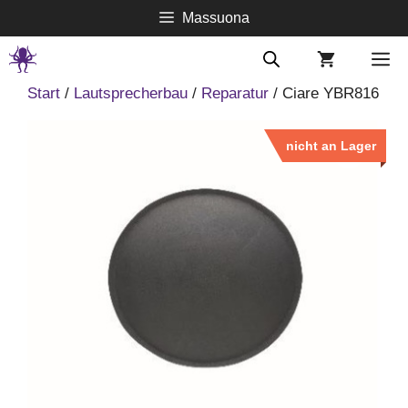
Springe
Massuona
zum
Inhalt
M
Start
/
Lautsprecherbau
/
Reparatur
/ Ciare YBR816
nicht an Lager