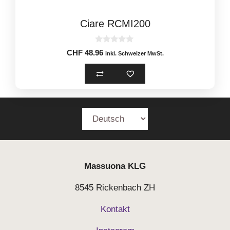
Ciare RCMI200
0
CHF
48.96
inkl. Schweizer MwSt.
o
u
t
o
f
5
Massuona
KLG
8545 Rickenbach ZH
Kontakt