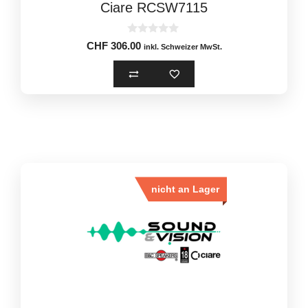
Ciare RCSW7115
0
CHF
306.00
inkl. Schweizer MwSt.
o
u
t
o
f
5
nicht an Lager