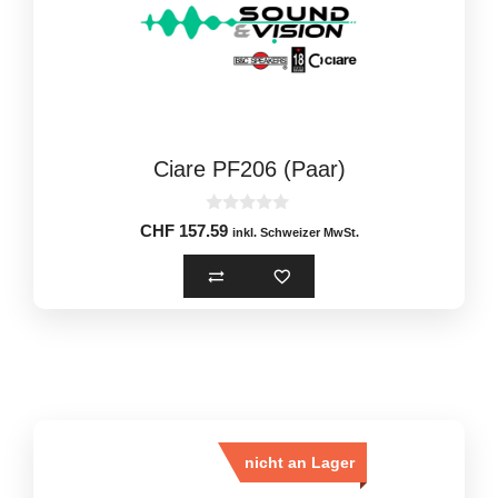
Ciare PF206 (Paar)
0
CHF
157.59
inkl. Schweizer MwSt.
o
u
t
o
f
5
nicht an Lager