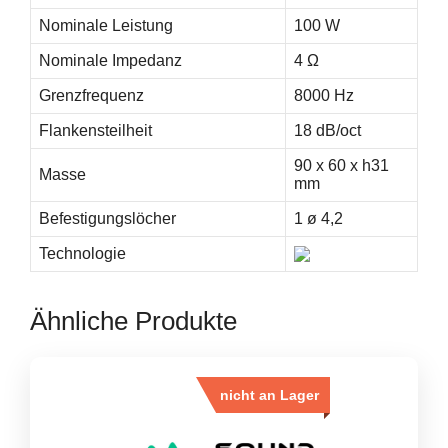
Nominale Leistung
100 W
Nominale Impedanz
4 Ω
Grenzfrequenz
8000 Hz
Flankensteilheit
18 dB/oct
90 x 60 x h31
Masse
mm
Befestigungslöcher
1 ø 4,2
Technologie
Ähnliche Produkte
nicht an Lager