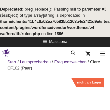
Deprecated
: preg_replace(): Passing null to parameter #3
($subject) of type array|string is deprecated in
/home/clients/41b4c6a02ea765835b1263a4e2421d9e/site
content/plugins/wordfence/vendor/wordfence/wf-
waf/src/lib/rules.php
on line
1896
Springe
Massuona
zum
Inhalt
M
Start
/
Lautsprecherbau
/
Frequenzweichen
/ Ciare
CF102 (Paar)
nicht an Lager