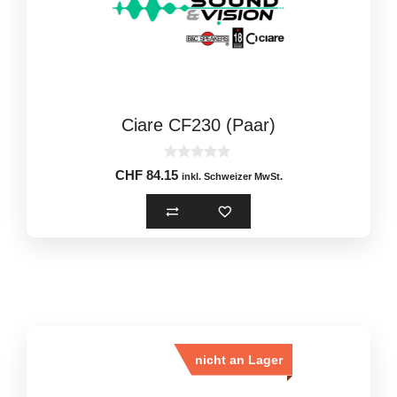
Ciare CF230 (Paar)
0
CHF
84.15
inkl. Schweizer MwSt.
o
u
t
o
f
5
nicht an Lager