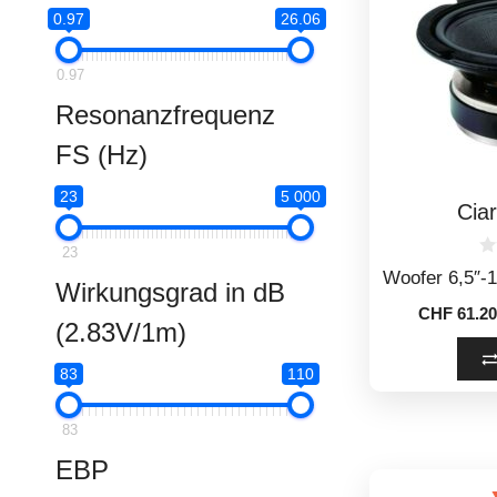
0.97
26.06
0.97
Resonanzfrequenz
FS (Hz)
23
5 000
Cia
23
0
Woofer 6,5″
o
Wirkungsgrad in dB
u
CHF
61.20
t
(2.83V/1m)
o
f
5
83
110
83
EBP