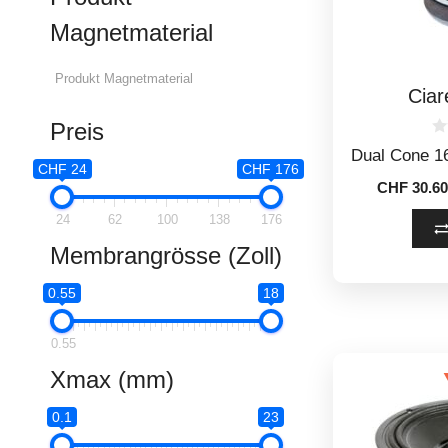
Magnetmaterial
Cia
Preis
0
Dual Cone 
o
CHF 24
CHF 176
u
CHF
30.60
t
o
f
24
62
100
138
176
5
Membrangrösse (Zoll)
0.55
18
0.55
Xmax (mm)
0.1
23