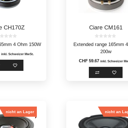
re CH170Z
Ciare CM161
0
165mm 4 Ohm 150W
Extended range 165mm 
o
u
200w
t
inkl. Schweizer MwSt.
o
CHF
59.67
inkl. Schweizer M
f
5
nicht an Lager
nicht an La