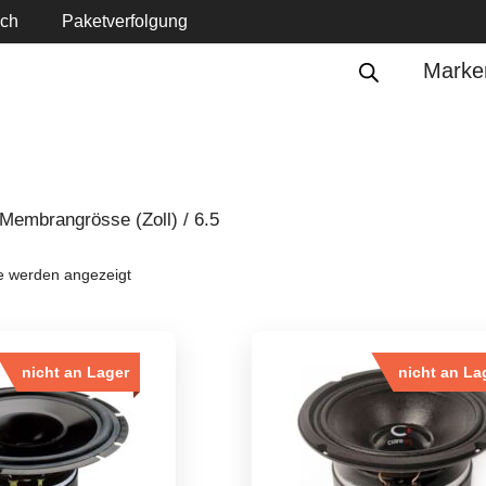
ich
Paketverfolgung
Marke
Membrangrösse (Zoll) / 6.5
e werden angezeigt
nicht an Lager
nicht an La