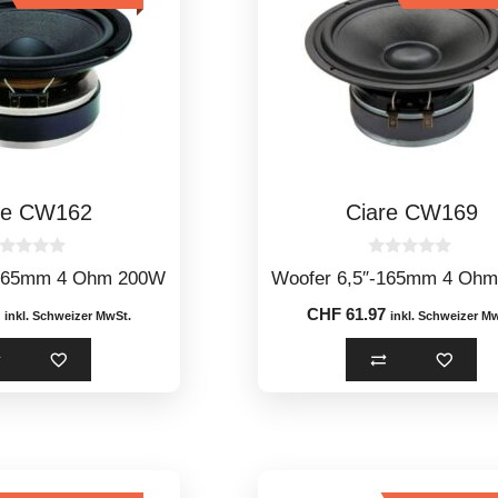
re CW162
Ciare CW169
0
-165mm 4 Ohm 200W
Woofer 6,5″-165mm 4 Oh
o
u
CHF
61.97
t
inkl. Schweizer MwSt.
inkl. Schweizer M
o
f
5