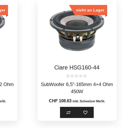
ger
nicht an Lager
2
Ciare HSG160-44
0
+2 Ohm
SubWoofer 6,5″-165mm 4+4 Ohm
o
u
450W
t
o
CHF
108.63
wSt.
inkl. Schweizer MwSt.
f
5