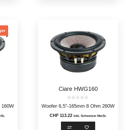
ger
Ciare HWG160
0
m 160W
Woofer 6,5″-165mm 8 Ohm 260W
o
u
CHF
113.22
t
wSt.
inkl. Schweizer MwSt.
o
f
5