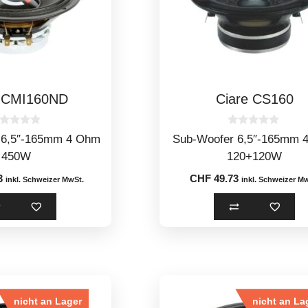
e CMI160ND
Ciare CS160
0
 6,5″-165mm 4 Ohm
Sub-Woofer 6,5″-165mm 
o
u
450W
120+120W
t
o
3
CHF
49.73
inkl. Schweizer MwSt.
inkl. Schweizer M
f
5
nicht an Lager
nicht an La