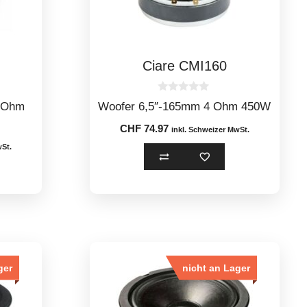
Ciare CMI160
0
4Ohm
Woofer 6,5″-165mm 4 Ohm 450W
o
u
CHF
74.97
t
inkl. Schweizer MwSt.
o
wSt.
f
5
ger
nicht an Lager