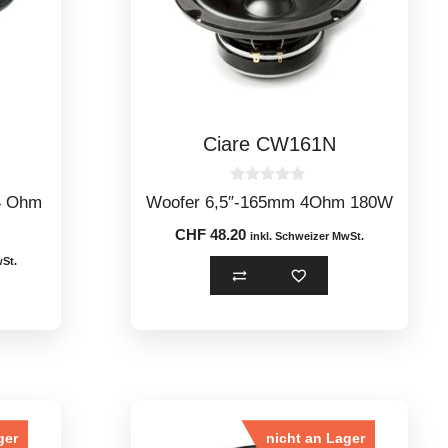
Ciare CW161N
0
4 Ohm
Woofer 6,5″-165mm 4Ohm 180W
o
u
CHF
48.20
t
inkl. Schweizer MwSt.
o
wSt.
f
5
ger
nicht an Lager