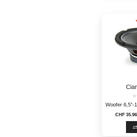
Cia
0
Woofer 6,5″
o
u
CHF
35.96
t
o
f
5