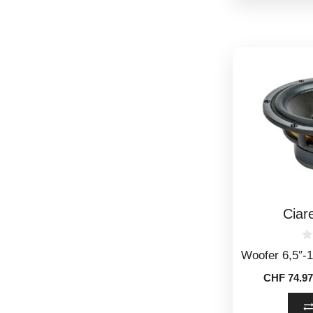
Cia
0
Woofer 6,5″
o
u
CHF
74.97
t
o
f
5