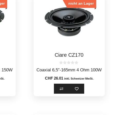
ger
nicht an Lager
Ciare CZ170
0
m 150W
Coaxial 6,5″-165mm 4 Ohm 100W
o
u
CHF
26.01
t
wSt.
inkl. Schweizer MwSt.
o
f
5