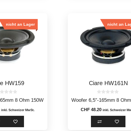
nicht an Lager
nicht an La
re HW159
Ciare HW161N
0
-165mm 8 Ohm 150W
Woofer 6,5″-165mm 8 Oh
o
u
CHF
48.20
t
inkl. Schweizer MwSt.
inkl. Schweizer M
o
f
5