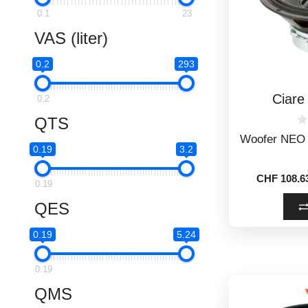
0.1
23
VAS (liter)
0.2
293
Ciar
0.2
QTS
0
Woofer NEO
o
0.19
3.2
u
t
o
CHF
108.6
f
0.19
5
QES
0.19
5.24
0.19
QMS