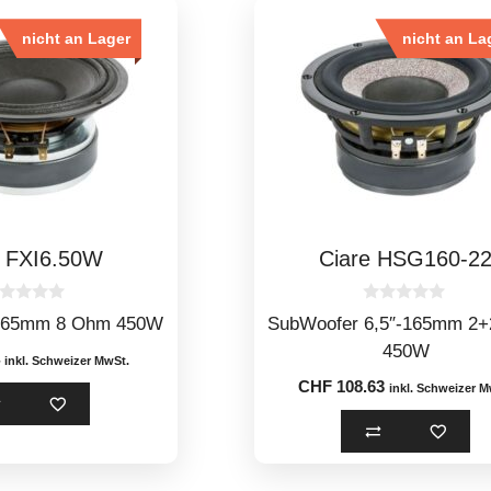
nicht an Lager
nicht an La
e FXI6.50W
Ciare HSG160-2
0
-165mm 8 Ohm 450W
SubWoofer 6,5″-165mm 2
o
u
450W
t
inkl. Schweizer MwSt.
o
CHF
108.63
inkl. Schweizer M
f
5