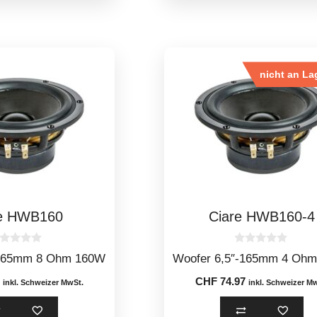
nicht an La
re HWB160
Ciare HWB160-4
0
-165mm 8 Ohm 160W
Woofer 6,5″-165mm 4 Oh
o
u
CHF
74.97
t
inkl. Schweizer MwSt.
inkl. Schweizer M
o
f
5