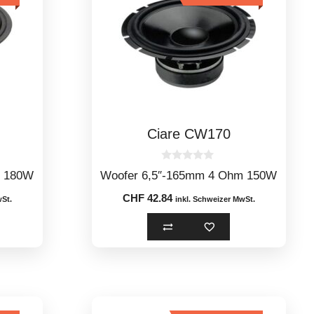
Ciare CW170
0
m 180W
Woofer 6,5″-165mm 4 Ohm 150W
o
u
CHF
42.84
t
wSt.
inkl. Schweizer MwSt.
o
f
5