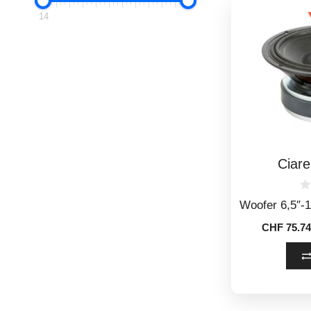
14
Ciar
0
Woofer 6,5″
o
u
CHF
75.74
t
o
f
5