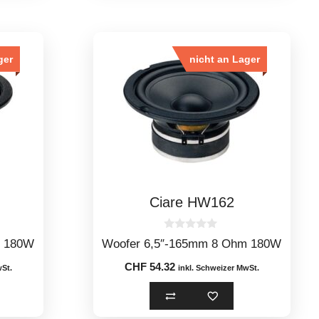
ger
nicht an Lager
Ciare HW162
0
m 180W
Woofer 6,5″-165mm 8 Ohm 180W
o
u
CHF
54.32
t
wSt.
inkl. Schweizer MwSt.
o
f
5