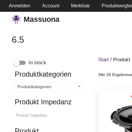
Springe
Anmelden
Account
Merkliste
Produktvergle
zum
Massuona
Inhalt
6.5
Start
/ Produkt 
In stock
Produktkategorien
Alle 26 Ergebniss
Produktkategorien
Produkt Impedanz
Produkt