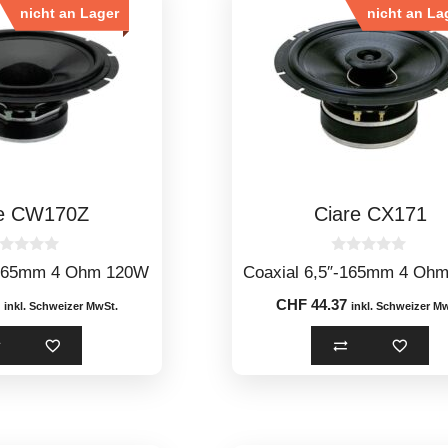
nicht an Lager
nicht an La
re CW170Z
Ciare CX171
0
-165mm 4 Ohm 120W
Coaxial 6,5″-165mm 4 Oh
o
u
CHF
44.37
t
inkl. Schweizer MwSt.
inkl. Schweizer M
o
f
5