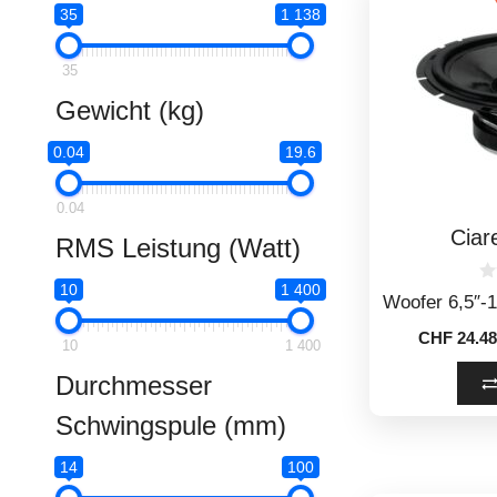
35
1 138
35
Gewicht (kg)
0.04
19.6
0.04
Cia
RMS Leistung (Watt)
10
1 400
0
Woofer 6,5″
o
u
CHF
24.48
t
10
1 400
o
f
Durchmesser
5
Schwingspule (mm)
14
100