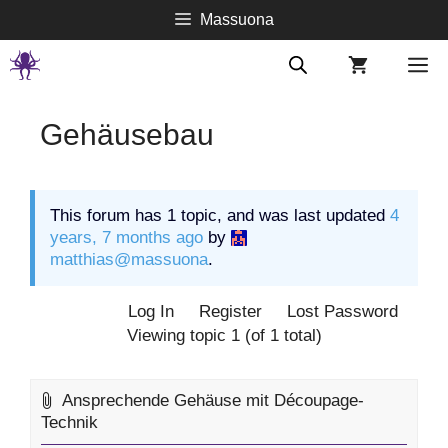
Springe
Massuona
zum
Inhalt
M
Gehäusebau
This forum has 1 topic, and was last updated
4
years, 7 months ago
by
matthias@massuona
.
Log In
Register
Lost Password
Viewing topic 1 (of 1 total)
Ansprechende Gehäuse mit Découpage-
Technik