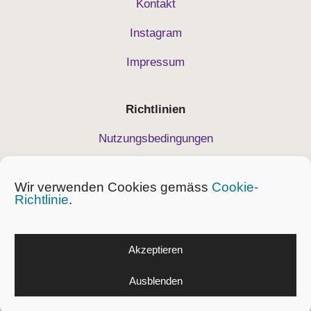
Kontakt
Instagram
Impressum
Richtlinien
Nutzungsbedingungen
Datenschutz
Wir verwenden Cookies gemäss
Cookie-
Geschäftsbedingungen
Richtlinie
.
Cockie-Richtlinie
Akzeptieren
© 2026 Massuona KLG
Item added to cart.
Ausblenden
Checkout
0 items -
CHF
0.00