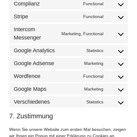
google-
to
Complianz
Functional
recaptcha
service
Consent
sourcebuster-
to
Stripe
Functional
js
service
Consent
complianz
to
Intercom
service
Marketing, Functional
Consent
Messenger
stripe
to
service
Google Analytics
Statistics
Consent
intercom-
to
messenger
Google Adsense
Marketing
service
Consent
google-
to
Wordfence
Functional
analytics
service
Consent
google-
to
Google Maps
Marketing
adsense
service
Consent
wordfence
to
Verschiedenes
Statistics
service
Consent
google-
to
7. Zustimmung
maps
service
verschiedenes
Wenn Sie unsere Website zum ersten Mal besuchen, zeigen
wir Ihnen ein Popup mit einer Erklärung zu Cookies an.