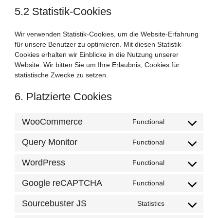
5.2 Statistik-Cookies
Wir verwenden Statistik-Cookies, um die Website-Erfahrung
für unsere Benutzer zu optimieren. Mit diesen Statistik-
Cookies erhalten wir Einblicke in die Nutzung unserer
Website. Wir bitten Sie um Ihre Erlaubnis, Cookies für
statistische Zwecke zu setzen.
6. Platzierte Cookies
WooCommerce
Functional
Consent
to
Query Monitor
Functional
service
Consent
woocommerce
to
WordPress
Functional
service
Consent
query-
to
Google reCAPTCHA
Functional
monitor
service
Consent
wordpress
to
Sourcebuster JS
Statistics
service
Consent