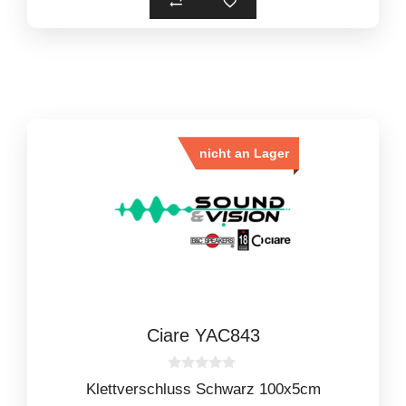
nicht an Lager
Ciare YAC843
0
Klettverschluss Schwarz 100x5cm
o