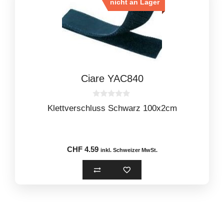
nicht an Lager
Ciare YAC840
0
Klettverschluss Schwarz 100x2cm
o
u
t
o
f
5
CHF
4.59
inkl. Schweizer MwSt.