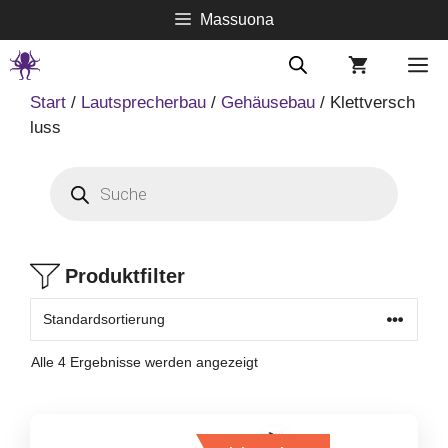
Springe
Massuona
zum
Inhalt
M
Start
/
Lautsprecherbau
/
Gehäusebau
/ Klettversch
luss
Products
search
Produktfilter
Alle 4 Ergebnisse werden angezeigt