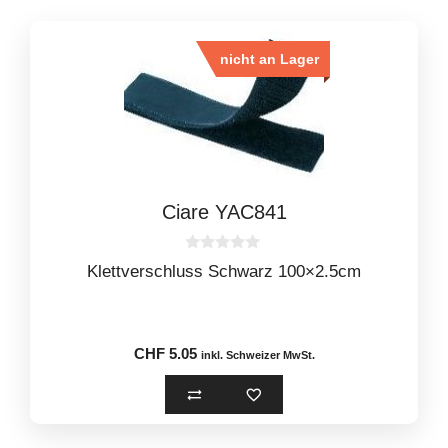
nicht an Lager
Ciare YAC841
0
Klettverschluss Schwarz 100×2.5cm
o
u
t
o
f
5
CHF
5.05
inkl. Schweizer MwSt.