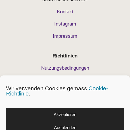
Kontakt
Instagram
Impressum
Richtlinien
Nutzungsbedingungen
Datenschutz
Wir verwenden Cookies gemäss
Cookie-
Geschäftsbedingungen
Richtlinie
.
Cockie-Richtlinie
Akzeptieren
© 2026 Massuona KLG
Item added to cart.
Ausblenden
Checkout