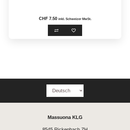
u
t
o
f
5
CHF
7.50
inkl. Schweizer MwSt.
Massuona
KLG
8545 Rickenbach ZH