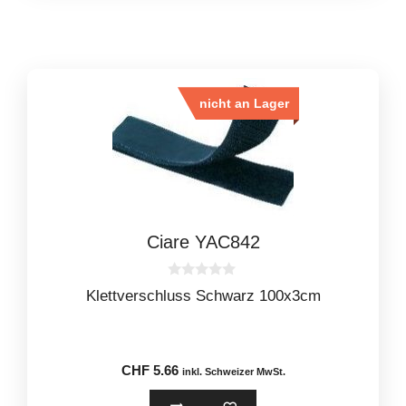
nicht an Lager
Ciare YAC842
0
Klettverschluss Schwarz 100x3cm
o
u
t
o
f
5
CHF
5.66
inkl. Schweizer MwSt.